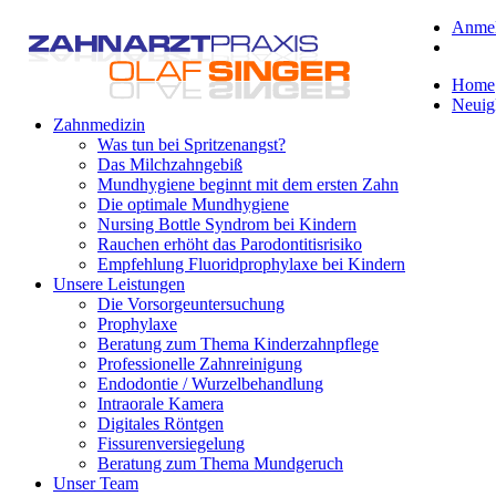
Anme
Home
Neuig
Zahnmedizin
Was tun bei Spritzenangst?
Das Milchzahngebiß
Mundhygiene beginnt mit dem ersten Zahn
Die optimale Mundhygiene
Nursing Bottle Syndrom bei Kindern
Rauchen erhöht das Parodontitisrisiko
Empfehlung Fluoridprophylaxe bei Kindern
Unsere Leistungen
Die Vorsorgeuntersuchung
Prophylaxe
Beratung zum Thema Kinderzahnpflege
Professionelle Zahnreinigung
Endodontie / Wurzelbehandlung
Intraorale Kamera
Digitales Röntgen
Fissurenversiegelung
Beratung zum Thema Mundgeruch
Unser Team