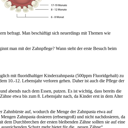
tern befragt. Man beschäftigt sich neuerdings mit Themen wie
eginnt man mit der Zahnpflege? Wann steht der erste Besuch beim
äglich mit fluoridhaltiger Kinderzahnpasta (500ppm Fluoridgehalt) zu
 dem 10.-12. Lebensjahr verloren gehen. Daher ist auch die Pflege der
und abends nach dem Essen, putzen. Es ist wichtig, dass bereits die
 Zähne etwa bis zum 8. Lebensjahr nach, da Kinder erst in dem Alter
 der Zahnbürste auf, wodurch die Menge der Zahnpasta etwa auf
ne Mengen Zahnpasta dosieren (erbsengroß) und nicht nachdosieren, da
 dem Durchbrechen der ersten bleibenden Zähne sollten sie auf eine
ausreichenden Schutz mehr bietet für die „neuen Zähne“.