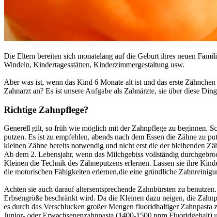
Die Eltern bereiten sich monatelang auf die Geburt ihres neuen Fami
Windeln, Kindertagesstätten, Kinderzimmergestaltung usw.
Aber was ist, wenn das Kind 6 Monate alt ist und das erste Zähnche
Zahnarzt an? Es ist unsere Aufgabe als Zahnärzte, sie über diese Din
Richtige Zahnpflege?
Generell gilt, so früh wie möglich mit der Zahnpflege zu beginnen. S
putzen. Es ist zu empfehlen, abends nach dem Essen die Zähne zu putz
kleinen Zähne bereits notwendig und nicht erst die der bleibenden Zä
Ab dem 2. Lebensjahr, wenn das Milchgebiss vollständig durchgebroche
Kleinen die Technik des Zähneputzens erlernen. Lassen sie ihre Kinde
die motorischen Fähigkeiten erlernen,die eine gründliche Zahnreinigu
Achten sie auch darauf altersentsprechende Zahnbürsten zu benutzen.
Erbsengröße beschränkt wird. Da die Kleinen dazu neigen, die Zahnpa
es durch das Verschlucken großer Mengen fluoridhaltiger Zahnpasta 
Junior- oder Erwachsenenzahnpasta (1400-1500 ppm Fluoridgehalt) um