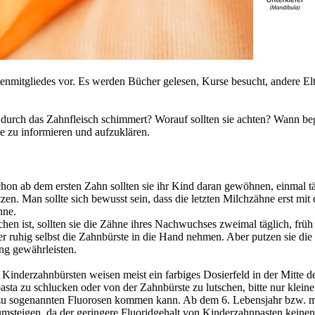
lienmitgliedes vor. Es werden Bücher gelesen, Kurse besucht, andere El
n durch das Zahnfleisch schimmert? Worauf sollten sie achten? Wann b
ge zu informieren und aufzuklären.
chon ab dem ersten Zahn sollten sie ihr Kind daran gewöhnen, einmal t
en. Man sollte sich bewusst sein, dass die letzten Milchzähne erst mit
hne.
n ist, sollten sie die Zähne ihres Nachwuchses zweimal täglich, früh 
r ruhig selbst die Zahnbürste in die Hand nehmen. Aber putzen sie die
ng gewährleisten.
 Kinderzahnbürsten weisen meist ein farbiges Dosierfeld in der Mitte
sta zu schlucken oder von der Zahnbürste zu lutschen, bitte nur klei
zu sogenannten Fluorosen kommen kann. Ab dem 6. Lebensjahr bzw. mit
steigen, da der geringere Fluoridgehalt von Kinderzahnpasten keinen 