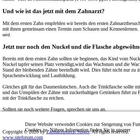
Und wie ist das jetzt mit dem Zahnarzt?
Mit dem ersten Zahn empfehlen wir bereits den ersten Zahnarztbesu
mit ihnen gemeinsam einen Termin zum Schauen und Kennenlernen. 
wird.
Jetzt nur noch den Nuckel und die Flasche abgewöhn
Bereits mit dem ersten Zahn sollten sie beginnen, das Kind vom N
Nuckel tapfer seinen Platz verteidigt,wird das Wachstum und die Wac
Stand der bleibenden Zähne beeinflußt wird. Dies führt nicht nur zu
Sprachentwicklung und Lautbildung.
Gleiches gilt für das Daumenlutschen. Auch die Trinkflasche sollte
und das Umspülen der Zähne mit zuckerhaltigen Getränken führt zu 
mit der Trinkflasche zu reichen.
Sollten sie noch weitere Fragen, sprechen sie uns an.
Diese Website verwendet Cookies zur Steigerung von Funk
Cookies zu. Nähere Information finden Sie in unserer
Dat
Copyright © 2026 by
Zahnarztpraxis Singer
. All rights reserved.
www.siteforum.com