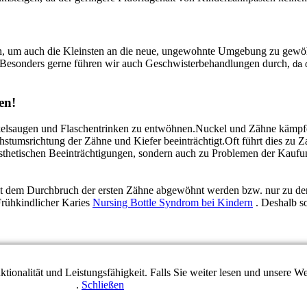
ch, um auch die Kleinsten an die neue, ungewohnte Umgebung zu gewöh
Besonders gerne führen wir auch Geschwisterbehandlungen durch,
da 
en!
uckelsaugen und Flaschentrinken zu entwöhnen.Nuckel und Zähne kämp
hstumsrichtung der Zähne und Kiefer beeinträchtigt.Oft führt dies zu 
 ästhetischen Beeinträchtigungen, sondern auch zu Problemen der Kauf
 mit dem Durchbruch der ersten Zähne abgewöhnt werden bzw. nur zu d
Frühkindlicher Karies
Nursing Bottle Syndrom bei Kindern
. Deshalb so
tionalität und Leistungsfähigkeit. Falls Sie weiter lesen und unsere
enschutzerklärung
.
Schließen