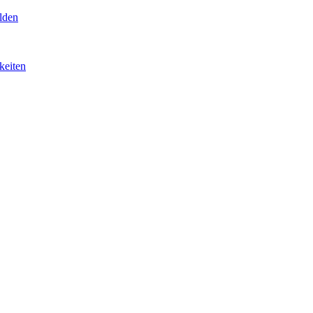
lden
keiten