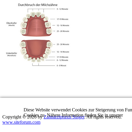
Diese Website verwendet Cookies zur Steigerung von Funk
Cookies zu. Nähere Information finden Sie in unserer
Dat
Copyright © 2026 by
Zahnarztpraxis Singer
. All rights reserved.
www.siteforum.com