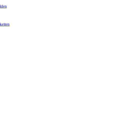
lden
keiten