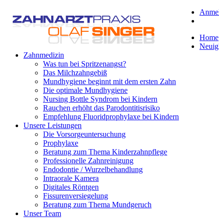
Anme
Home
Neuig
Zahnmedizin
Was tun bei Spritzenangst?
Das Milchzahngebiß
Mundhygiene beginnt mit dem ersten Zahn
Die optimale Mundhygiene
Nursing Bottle Syndrom bei Kindern
Rauchen erhöht das Parodontitisrisiko
Empfehlung Fluoridprophylaxe bei Kindern
Unsere Leistungen
Die Vorsorgeuntersuchung
Prophylaxe
Beratung zum Thema Kinderzahnpflege
Professionelle Zahnreinigung
Endodontie / Wurzelbehandlung
Intraorale Kamera
Digitales Röntgen
Fissurenversiegelung
Beratung zum Thema Mundgeruch
Unser Team