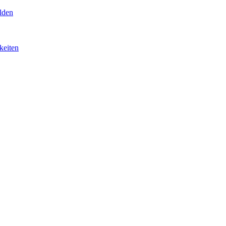
lden
keiten