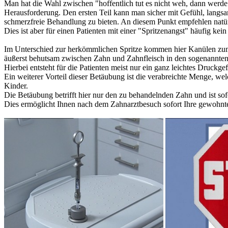
Man hat die Wahl zwischen "hoffentlich tut es nicht weh, dann werde
Herausforderung. Den ersten Teil kann man sicher mit Gefühl, langsam
schmerzfreie Behandlung zu bieten. An diesem Punkt empfehlen natürl
Dies ist aber für einen Patienten mit einer "Spritzenangst" häufig ke
Im Unterschied zur herkömmlichen Spritze kommen hier Kanülen zum Ei
äußerst behutsam zwischen Zahn und Zahnfleisch in den sogenannten
Hierbei entsteht für die Patienten meist nur ein ganz leichtes Druck
Ein weiterer Vorteil dieser Betäubung ist die verabreichte Menge, w
Kinder.
Die Betäubung betrifft hier nur den zu behandelnden Zahn und ist s
Dies ermöglicht Ihnen nach dem Zahnarztbesuch sofort Ihre gewohnt