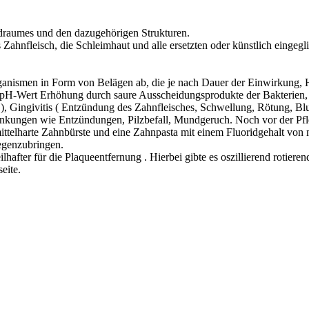
ndraumes und den dazugehörigen Strukturen.
as Zahnfleisch, die Schleimhaut und alle ersetzten oder künstlich eing
organismen in Form von Belägen ab, die je nach Dauer der Einwirkung
pH-Wert Erhöhung durch saure Ausscheidungsprodukte der Bakterien, E
), Gingivitis ( Entzündung des Zahnfleisches, Schwellung, Rötung, Blut
nkungen wie Entzündungen, Pilzbefall, Mundgeruch. Noch vor der Pfle
 mittelharte Zahnbürste und eine Zahnpasta mit einem Fluoridgehalt vo
egenzubringen.
lhafter für die Plaqueentfernung . Hierbei gibte es oszillierend rotier
eite.