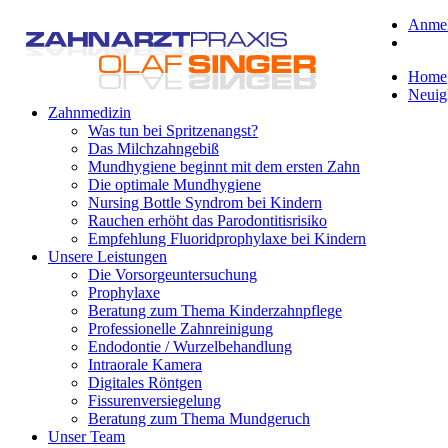
Anme
Home
Neuig
Zahnmedizin
Was tun bei Spritzenangst?
Das Milchzahngebiß
Mundhygiene beginnt mit dem ersten Zahn
Die optimale Mundhygiene
Nursing Bottle Syndrom bei Kindern
Rauchen erhöht das Parodontitisrisiko
Empfehlung Fluoridprophylaxe bei Kindern
Unsere Leistungen
Die Vorsorgeuntersuchung
Prophylaxe
Beratung zum Thema Kinderzahnpflege
Professionelle Zahnreinigung
Endodontie / Wurzelbehandlung
Intraorale Kamera
Digitales Röntgen
Fissurenversiegelung
Beratung zum Thema Mundgeruch
Unser Team