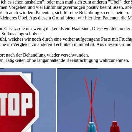
 ich es schon aushalten", oder man muß sich zum anderen "Übel", der Sp
en Vorgehen und viel Einfühlungsvermögen positiv beeinflussen, aber v
ich auch wir dem Patienten, sich für eine Betäubung zu entscheiden.
in kleineres Übel. Aus diesem Grund bieten wir hier dem Patienten die 
nsatz, die nur wenig dicker als ein Haar sind. Diese werden an der z
 Sulkus eingeschoben.
gefühl, welches wir noch durch eine vorher aufgetragene Paste mit Fru
elche im Vergleich zu anderen Techniken minimal ist. Aus diesem Grund
ofort nach der Behandlung wieder verschwunden.
en Tätigkeiten ohne langanhaltende Beeinträchtigung wahrzunehmen.