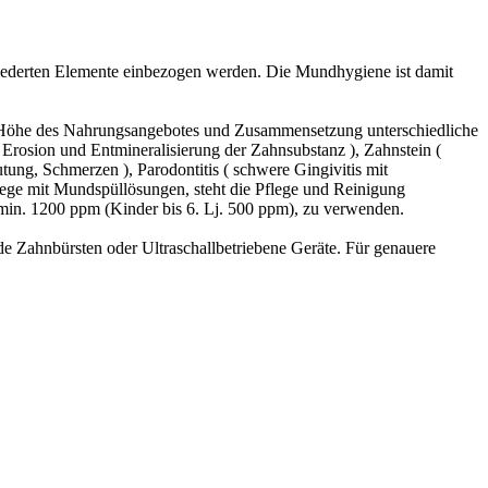
egliederten Elemente einbezogen werden. Die Mundhygiene ist damit
, Höhe des Nahrungsangebotes und Zusammensetzung unterschiedliche
rosion und Entmineralisierung der Zahnsubstanz ), Zahnstein (
ung, Schmerzen ), Parodontitis ( schwere Gingivitis mit
ge mit Mundspüllösungen, steht die Pflege und Reinigung
n min. 1200 ppm (Kinder bis 6. Lj. 500 ppm), zu verwenden.
ende Zahnbürsten oder Ultraschallbetriebene Geräte. Für genauere