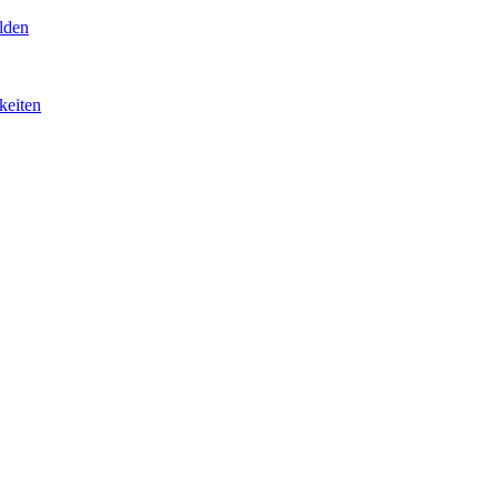
lden
keiten