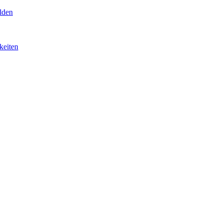
lden
keiten