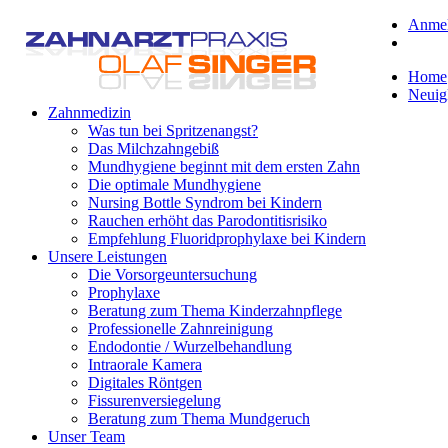
Anme
Home
Neuig
Zahnmedizin
Was tun bei Spritzenangst?
Das Milchzahngebiß
Mundhygiene beginnt mit dem ersten Zahn
Die optimale Mundhygiene
Nursing Bottle Syndrom bei Kindern
Rauchen erhöht das Parodontitisrisiko
Empfehlung Fluoridprophylaxe bei Kindern
Unsere Leistungen
Die Vorsorgeuntersuchung
Prophylaxe
Beratung zum Thema Kinderzahnpflege
Professionelle Zahnreinigung
Endodontie / Wurzelbehandlung
Intraorale Kamera
Digitales Röntgen
Fissurenversiegelung
Beratung zum Thema Mundgeruch
Unser Team