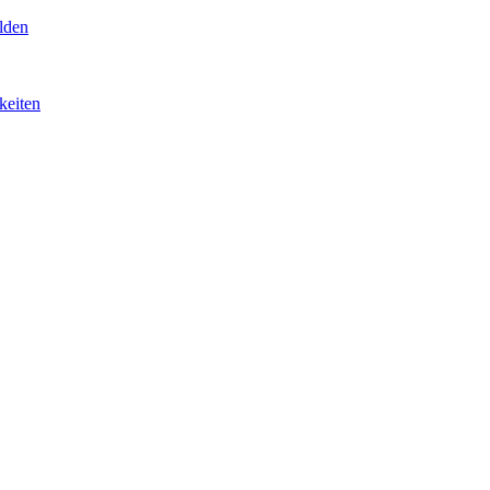
lden
keiten