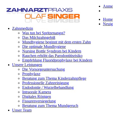
Anme
Home
Neuig
Zahnmedizin
Was tun bei Spritzenangst?
Das Milchzahngebiß
Mundhygiene beginnt mit dem ersten Zahn
Die optimale Mundhygiene
Nursing Bottle Syndrom bei Kindern
Rauchen erhöht das Parodontitisrisiko
Empfehlung Fluoridprophylaxe bei Kindern
Unsere Leistungen
Die Vorsorgeuntersuchung
Prophylaxe
Beratung zum Thema Kinderzahnpflege
Professionelle Zahnreinigung
Endodontie / Wurzelbehandlung
Intraorale Kamera
Digitales Röntgen
Fissurenversiegelung
Beratung zum Thema Mundgeruch
Unser Team