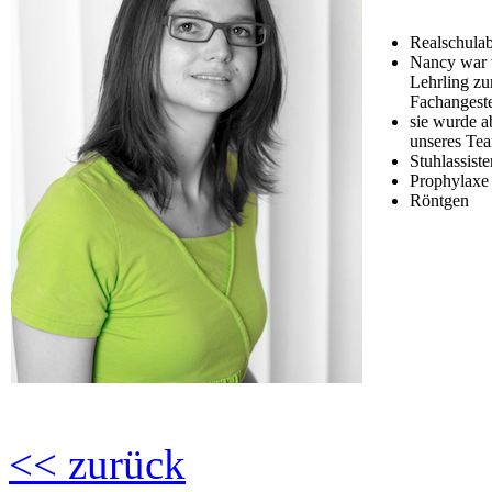
Realschulab
Nancy war 
Lehrling zu
Fachangestel
sie wurde a
unseres Te
Stuhlassist
Prophylaxe
Röntgen
<< zurück