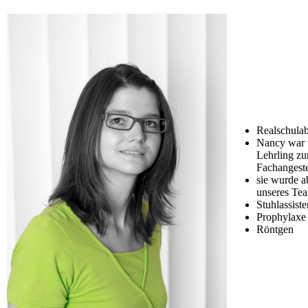
Realschulab
Nancy war 
Lehrling zu
Fachangestel
sie wurde a
unseres Te
Stuhlassist
Prophylaxe
Röntgen