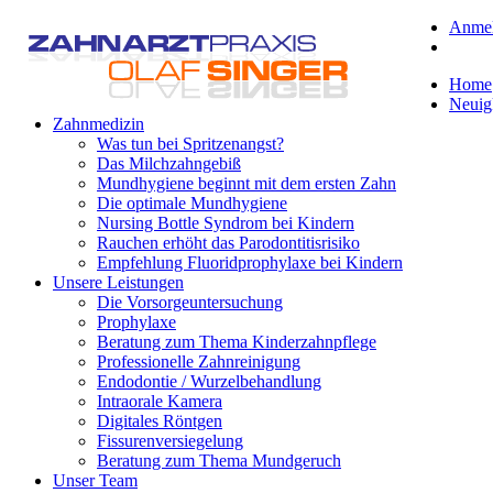
Anme
Home
Neuig
Zahnmedizin
Was tun bei Spritzenangst?
Das Milchzahngebiß
Mundhygiene beginnt mit dem ersten Zahn
Die optimale Mundhygiene
Nursing Bottle Syndrom bei Kindern
Rauchen erhöht das Parodontitisrisiko
Empfehlung Fluoridprophylaxe bei Kindern
Unsere Leistungen
Die Vorsorgeuntersuchung
Prophylaxe
Beratung zum Thema Kinderzahnpflege
Professionelle Zahnreinigung
Endodontie / Wurzelbehandlung
Intraorale Kamera
Digitales Röntgen
Fissurenversiegelung
Beratung zum Thema Mundgeruch
Unser Team