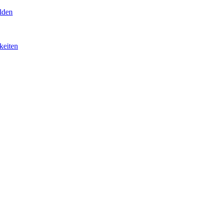
lden
keiten