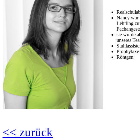
Realschulab
Nancy war 
Lehrling zu
Fachangestel
sie wurde a
unseres Te
Stuhlassist
Prophylaxe
Röntgen
<< zurück