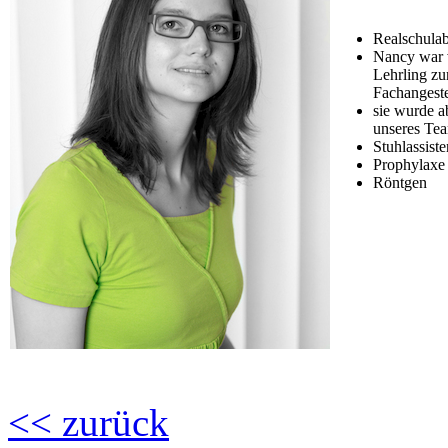
Realschulab
Nancy war 
Lehrling zu
Fachangestel
sie wurde a
unseres Te
Stuhlassist
Prophylaxe
Röntgen
<< zurück