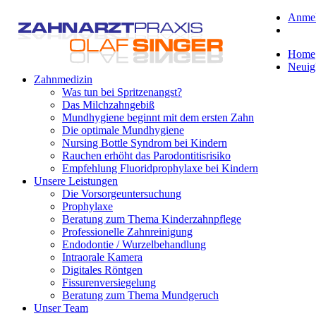
Anme
Home
Neuig
Zahnmedizin
Was tun bei Spritzenangst?
Das Milchzahngebiß
Mundhygiene beginnt mit dem ersten Zahn
Die optimale Mundhygiene
Nursing Bottle Syndrom bei Kindern
Rauchen erhöht das Parodontitisrisiko
Empfehlung Fluoridprophylaxe bei Kindern
Unsere Leistungen
Die Vorsorgeuntersuchung
Prophylaxe
Beratung zum Thema Kinderzahnpflege
Professionelle Zahnreinigung
Endodontie / Wurzelbehandlung
Intraorale Kamera
Digitales Röntgen
Fissurenversiegelung
Beratung zum Thema Mundgeruch
Unser Team