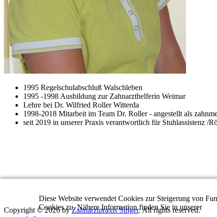
1995 Regelschulabschluß Walschleben
1995 -1998 Ausbildung zur Zahnarzthelferin Weimar
Lehre bei Dr. Wilfried Roller Witterda
1998-2018 Mitarbeit im Team Dr. Roller - angestellt als zahnme
seit 2019 in unserer Praxis verantwortlich für Stuhlassistenz 
Diese Website verwendet Cookies zur Steigerung von Funk
Cookies zu. Nähere Information finden Sie in unserer
Dat
Copyright © 2026 by
Zahnarztpraxis Singer
. All rights reserved.