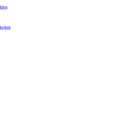
lden
keiten