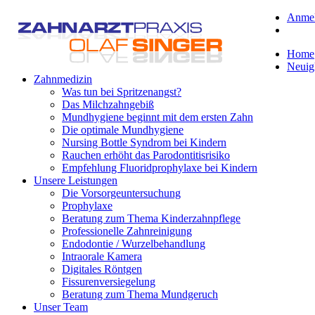
Anme
Home
Neuig
Zahnmedizin
Was tun bei Spritzenangst?
Das Milchzahngebiß
Mundhygiene beginnt mit dem ersten Zahn
Die optimale Mundhygiene
Nursing Bottle Syndrom bei Kindern
Rauchen erhöht das Parodontitisrisiko
Empfehlung Fluoridprophylaxe bei Kindern
Unsere Leistungen
Die Vorsorgeuntersuchung
Prophylaxe
Beratung zum Thema Kinderzahnpflege
Professionelle Zahnreinigung
Endodontie / Wurzelbehandlung
Intraorale Kamera
Digitales Röntgen
Fissurenversiegelung
Beratung zum Thema Mundgeruch
Unser Team