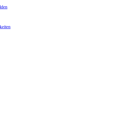
lden
keiten