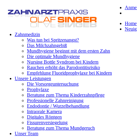
Anme
Home
Neuig
Zahnmedizin
Was tun bei Spritzenangst?
Das Milchzahngebiß
Mundhygiene beginnt mit dem ersten Zahn
Die optimale Mundhygiene
Nursing Bottle Syndrom bei Kindern
Rauchen erhöht das Parodontitisrisiko
Empfehlung Fluoridprophylaxe bei Kindern
Unsere Leistungen
Die Vorsorgeuntersuchung
Prophylaxe
Beratung zum Thema Kinderzahnpflege
Professionelle Zahnreinigung
Endodontie / Wurzelbehandlung
Intraorale Kamera
Digitales Röntgen
Fissurenversiegelung
Beratung zum Thema Mundgeruch
Unser Team