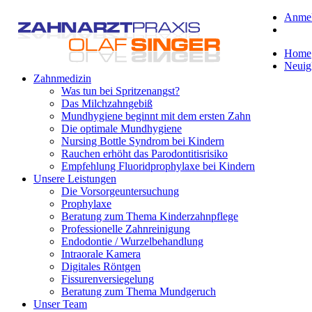
Anme
Home
Neuig
Zahnmedizin
Was tun bei Spritzenangst?
Das Milchzahngebiß
Mundhygiene beginnt mit dem ersten Zahn
Die optimale Mundhygiene
Nursing Bottle Syndrom bei Kindern
Rauchen erhöht das Parodontitisrisiko
Empfehlung Fluoridprophylaxe bei Kindern
Unsere Leistungen
Die Vorsorgeuntersuchung
Prophylaxe
Beratung zum Thema Kinderzahnpflege
Professionelle Zahnreinigung
Endodontie / Wurzelbehandlung
Intraorale Kamera
Digitales Röntgen
Fissurenversiegelung
Beratung zum Thema Mundgeruch
Unser Team