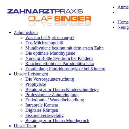
Anme
Home
Neuig
Zahnmedizin
Was tun bei Spritzenangst?
Das Milchzahngebiß
Mundhygiene beginnt mit dem ersten Zahn
Die optimale Mundhygiene
Nursing Bottle Syndrom bei Kindern
Rauchen erhöht das Parodontitisrisiko
Empfehlung Fluoridprophylaxe bei Kindern
Unsere Leistungen
Die Vorsorgeuntersuchung
Prophylaxe
Beratung zum Thema Kinderzahnpflege
Professionelle Zahnreinigung
Endodontie / Wurzelbehandlung
Intraorale Kamera
Digitales Röntgen
Fissurenversiegelung
Beratung zum Thema Mundgeruch
Unser Team