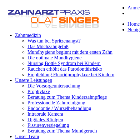
Anme
Home
Neuig
Zahnmedizin
Was tun bei Spritzenangst?
Das Milchzahngebiß
Mundhygiene beginnt mit dem ersten Zahn
Die optimale Mundhygiene
Nursing Bottle Syndrom bei Kindern
Rauchen erhöht das Parodontitisrisiko
Empfehlung Fluoridprophylaxe bei Kindern
Unsere Leistungen
Die Vorsorgeuntersuchung
Prophylaxe
Beratung zum Thema Kinderzahnpflege
Professionelle Zahnreinigung
Endodontie / Wurzelbehandlung
Intraorale Kamera
Digitales Röntgen
Fissurenversiegelung
Beratung zum Thema Mundgeruch
Unser Team