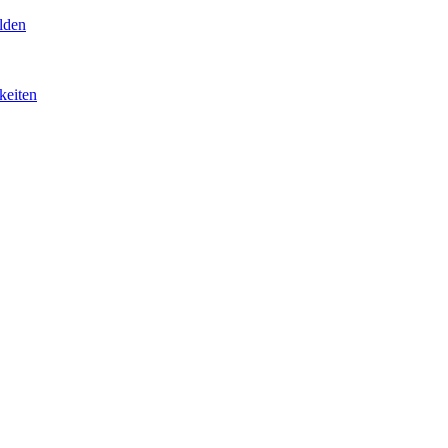
lden
keiten