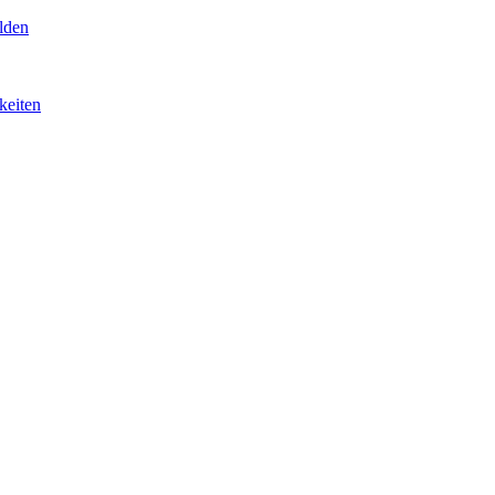
lden
keiten