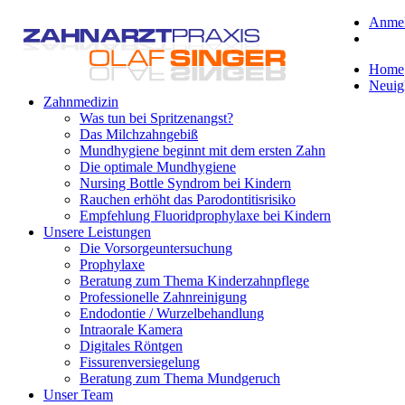
Anme
Home
Neuig
Zahnmedizin
Was tun bei Spritzenangst?
Das Milchzahngebiß
Mundhygiene beginnt mit dem ersten Zahn
Die optimale Mundhygiene
Nursing Bottle Syndrom bei Kindern
Rauchen erhöht das Parodontitisrisiko
Empfehlung Fluoridprophylaxe bei Kindern
Unsere Leistungen
Die Vorsorgeuntersuchung
Prophylaxe
Beratung zum Thema Kinderzahnpflege
Professionelle Zahnreinigung
Endodontie / Wurzelbehandlung
Intraorale Kamera
Digitales Röntgen
Fissurenversiegelung
Beratung zum Thema Mundgeruch
Unser Team